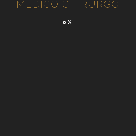
MEDICO CHIRURGO
0
%
MASTOP
A CHI 
L’INTERVENTO 
ADDITIVA VIENE
desiderano av
restituisca fo
vogliono
goder
realizzano il s
considerano f
LE CARATTERIS