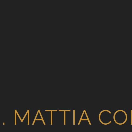
.
cnica di mastoplastica additiva, restituisce una luce sensual
modo completo, mammelle asimmetriche dalla nascita oppure
i sono plasmati, grazie alla tecnica chirurgica della mastop
ura femminile.
onsiste nell’inserimento di morbide e soffici protesi di ulti
zione), testurizzate, rotonde o a semi-luna in diversi piani a
e, sottomuscolare, parzialmente sottomuscolo (dual-plane)
hirurgico di mastoplastica additiva sono di altissima q
. MATTIA CO