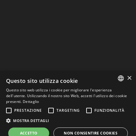
TRATTAMENTO DEGLI STESSI PER ESSERE
RICONTATTATO
INVIA
keyboard_arrow_left
Previous
Next
keyboard_arrow_right
×
Questo sito utilizza cookie
CONTATTI
Questo sito web utilizza i cookie per migliorare l'esperienza
ITALIAN
dell'utente. Utilizzando il nostro sito Web, accetti l'utilizzo dei cookie
presenti.
Dettaglio
ENGLISH
PRESTAZIONE
TARGETING
FUNZIONALITÀ
Privacy Policy & Cookie
| Web Design: Graficaefoto
MOSTRA DETTAGLI
ITALIAN
ACCETTO
NON CONSENTIRE COOKIES